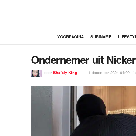
VOORPAGINA
SURINAME
LIFESTY
Ondernemer uit Nicker
door
Shafely King
1 december 2024 04:00
in