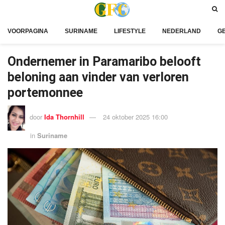
VOORPAGINA
SURINAME
LIFESTYLE
NEDERLAND
G
Ondernemer in Paramaribo belooft
beloning aan vinder van verloren
portemonnee
door
Ida Thornhill
24 oktober 2025 16:00
in
Suriname