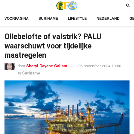
VOORPAGINA
SURINAME
LIFESTYLE
NEDERLAND
G
Oliebelofte of valstrik? PALU
waarschuwt voor tijdelijke
maatregelen
door
Sheryl Dayene Gallant
26 november 2024 13:00
in
Suriname