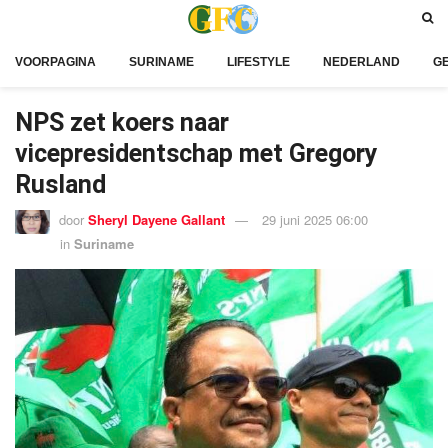
VOORPAGINA
SURINAME
LIFESTYLE
NEDERLAND
G
NPS zet koers naar
vicepresidentschap met Gregory
Rusland
door
Sheryl Dayene Gallant
29 juni 2025 06:00
in
Suriname