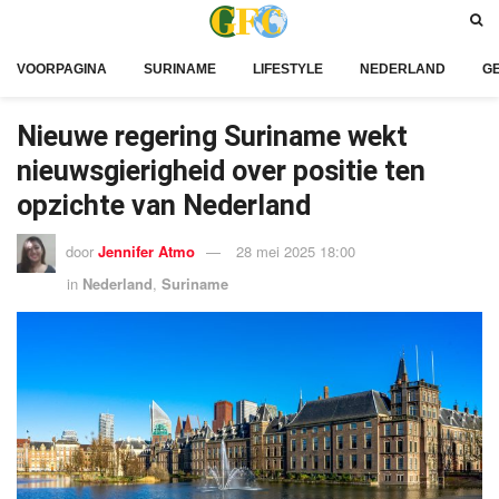
VOORPAGINA
SURINAME
LIFESTYLE
NEDERLAND
G
Nieuwe regering Suriname wekt
nieuwsgierigheid over positie ten
opzichte van Nederland
door
Jennifer Atmo
28 mei 2025 18:00
in
Nederland
,
Suriname