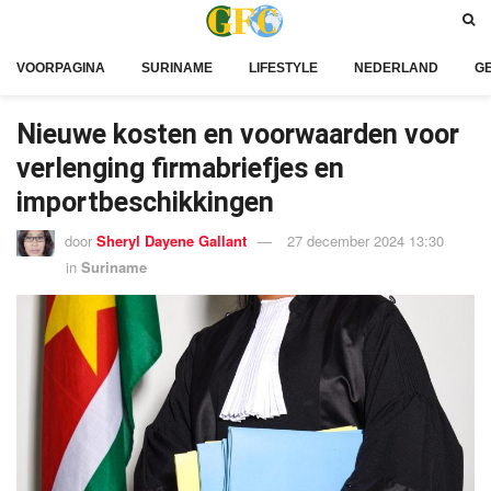
VOORPAGINA
SURINAME
LIFESTYLE
NEDERLAND
G
Nieuwe kosten en voorwaarden voor
verlenging firmabriefjes en
importbeschikkingen
door
Sheryl Dayene Gallant
27 december 2024 13:30
in
Suriname