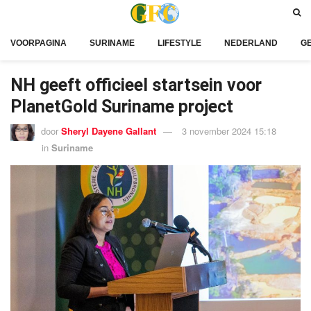
VOORPAGINA
SURINAME
LIFESTYLE
NEDERLAND
G
NH geeft officieel startsein voor
PlanetGold Suriname project
door
Sheryl Dayene Gallant
3 november 2024 15:18
in
Suriname