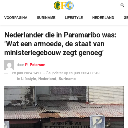
VOORPAGINA
SURINAME
LIFESTYLE
NEDERLAND
G
Nederlander die in Paramaribo was:
‘Wat een armoede, de staat van
ministeriegebouw zegt genoeg’
door
P. Peterson
28 juni 2024 14:00 - Geüpdatet op 29 juni 2024 03:49
in
Lifestyle
,
Nederland
,
Suriname