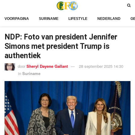
VOORPAGINA
SURINAME
LIFESTYLE
NEDERLAND
G
NDP: Foto van president Jennifer
Simons met president Trump is
authentiek
door
Sheryl Dayene Gallant
28 september 2025 14:30
in
Suriname