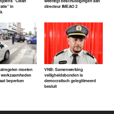
tijdens “Clean
weerlegt beschuldigingen aan
tie” in
directeur IMEAO 2
ek
atregelen moeten
VNB: Samenwerking
r werkzaamheden
veiligheidsbonden is
aat beperken
democratisch gelegitimeerd
besluit