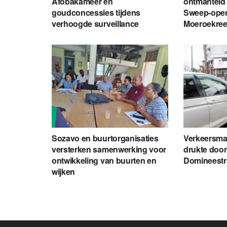
Afobakameer en
ontmanteld 
goudconcessies tijdens
Sweep-opera
verhoogde surveillance
Moeroekre
Sozavo en buurtorganisaties
Verkeersma
versterken samenwerking voor
drukte doo
ontwikkeling van buurten en
Domineestr
wijken