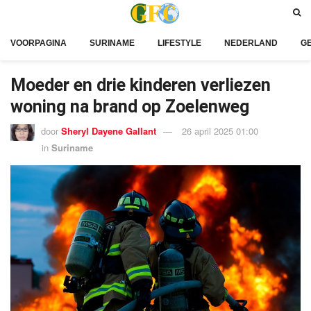
VOORPAGINA
SURINAME
LIFESTYLE
NEDERLAND
G
Moeder en drie kinderen verliezen
woning na brand op Zoelenweg
door
Sheryl Dayene Gallant
26 april 2025 01:00
in
Suriname