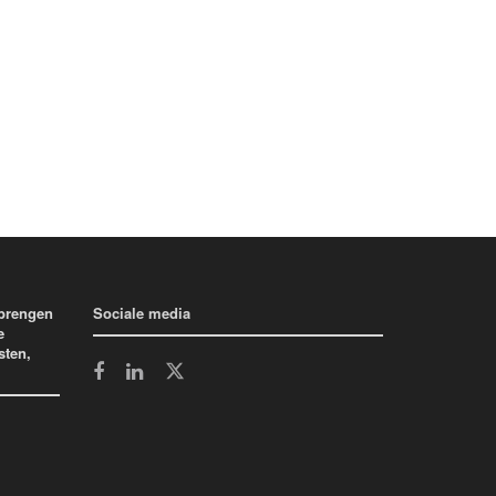
 brengen
Sociale media
e
sten,