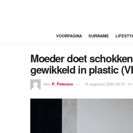
VOORPAGINA
SURINAME
LIFESTY
Moeder doet schokkend
gewikkeld in plastic (
door
P. Peterson
15 augustus 2023 03:07
in