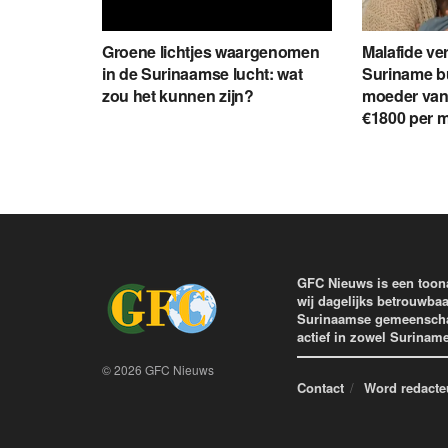
Groene lichtjes waargenomen
Malafide ve
in de Surinaamse lucht: wat
Suriname b
zou het kunnen zijn?
moeder van 
€1800 per 
GFC Nieuws is een toon
wij dagelijks betrouwbaa
Surinaamse gemeenschap 
actief in zowel Surinam
© 2026 GFC Nieuws
Contact
Word redacte