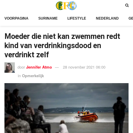
VOORPAGINA
SURINAME
LIFESTYLE
NEDERLAND
G
Moeder die niet kan zwemmen redt
kind van verdrinkingsdood en
verdrinkt zelf
door
Jennifer Atmo
28 november 2021 06:00
in
Opmerkelijk