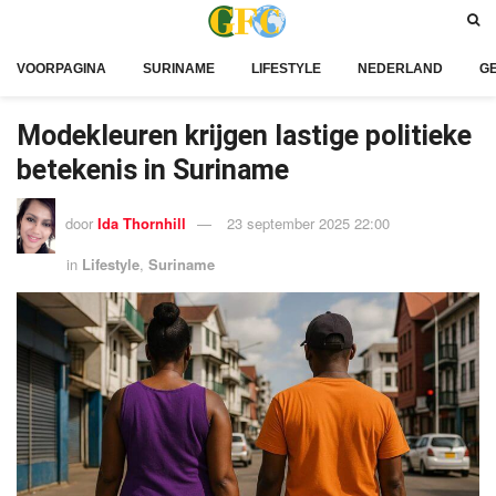
VOORPAGINA
SURINAME
LIFESTYLE
NEDERLAND
G
Modekleuren krijgen lastige politieke
betekenis in Suriname
door
Ida Thornhill
23 september 2025 22:00
in
Lifestyle
,
Suriname