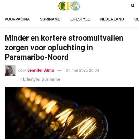
VOORPAGINA
SURINAME
LIFESTYLE
NEDERLAND
G
Minder en kortere stroomuitvallen
zorgen voor opluchting in
Paramaribo-Noord
door
Jennifer Atmo
31 mei 2025 20:00
in
Lifestyle
,
Suriname