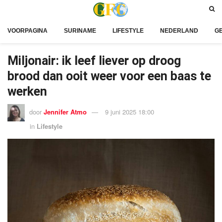
VOORPAGINA
SURINAME
LIFESTYLE
NEDERLAND
G
Miljonair: ik leef liever op droog
brood dan ooit weer voor een baas te
werken
door
Jennifer Atmo
9 juni 2025 18:00
in
Lifestyle