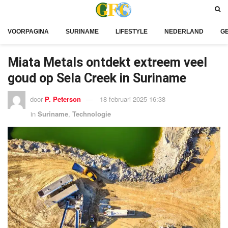
VOORPAGINA
SURINAME
LIFESTYLE
NEDERLAND
G
Miata Metals ontdekt extreem veel
goud op Sela Creek in Suriname
door
P. Peterson
18 februari 2025 16:38
in
Suriname
,
Technologie