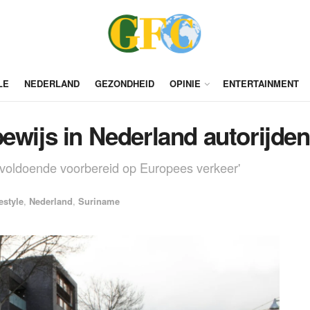
LE
NEDERLAND
GEZONDHEID
OPINIE
ENTERTAINMENT
ewijs in Nederland autorijde
nvoldoende voorbereid op Europees verkeer'
estyle
,
Nederland
,
Suriname