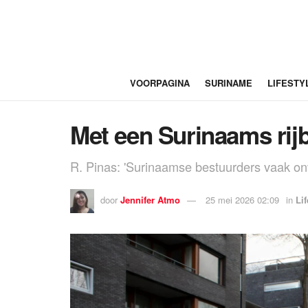
VOORPAGINA
SURINAME
LIFESTY
Met een Surinaams rijb
R. Pinas: 'Surinaamse bestuurders vaak o
door
Jennifer Atmo
25 mei 2026 02:09
in
Lif