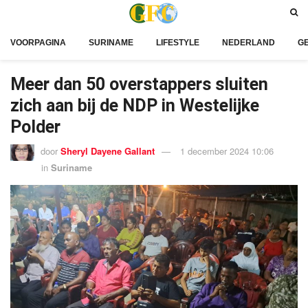
VOORPAGINA
SURINAME
LIFESTYLE
NEDERLAND
G
Meer dan 50 overstappers sluiten
zich aan bij de NDP in Westelijke
Polder
door
Sheryl Dayene Gallant
1 december 2024 10:06
in
Suriname