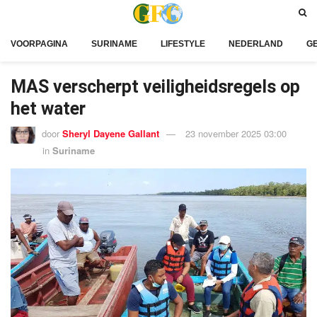
VOORPAGINA
SURINAME
LIFESTYLE
NEDERLAND
G
MAS verscherpt veiligheidsregels op
het water
door
Sheryl Dayene Gallant
23 november 2025 03:00
in
Suriname