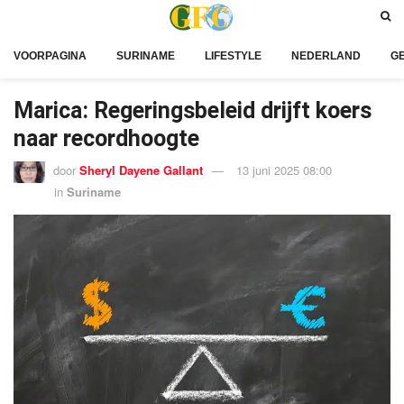
VOORPAGINA
SURINAME
LIFESTYLE
NEDERLAND
G
Marica: Regeringsbeleid drijft koers
naar recordhoogte
door
Sheryl Dayene Gallant
13 juni 2025 08:00
in
Suriname