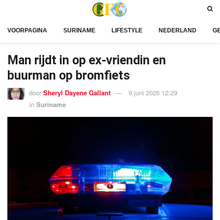
VOORPAGINA
SURINAME
LIFESTYLE
NEDERLAND
G
Man rijdt in op ex-vriendin en
buurman op bromfiets
door
Sheryl Dayene Gallant
9 juni 2026 12:29
in
Suriname