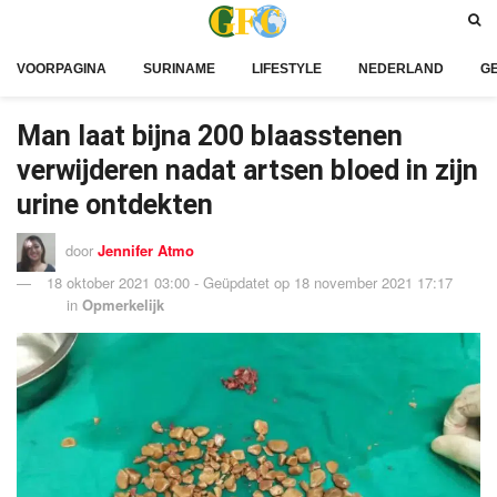
VOORPAGINA
SURINAME
LIFESTYLE
NEDERLAND
G
Man laat bijna 200 blaasstenen
verwijderen nadat artsen bloed in zijn
urine ontdekten
door
Jennifer Atmo
18 oktober 2021 03:00 - Geüpdatet op 18 november 2021 17:17
in
Opmerkelijk