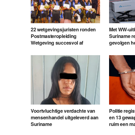
22 wetgevingsjuristen ronden
Met WW-uit
Postmasteropleiding
Suriname re
Wetgeving succesvol af
gevolgen h
Voortvluchtige verdachte van
Politie regi
mensenhandel uitgeleverd aan
en 13 gewap
Suriname
ruim een m