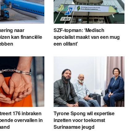
kering naar
SZF-topman: ‘Medisch
izen kan financiële
specialist maakt van een mug
ebben
een olifant’
streert 176 inbraken
Tyrone Spong wil expertise
ende overvallen in
inzetten voor toekomst
aand
Surinaamse jeugd