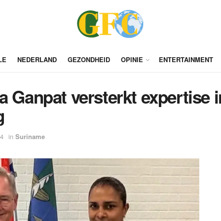
LE
NEDERLAND
GEZONDHEID
OPINIE
ENTERTAINMENT
a Ganpat versterkt expertise i
g
14
in
Suriname