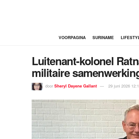
VOORPAGINA
SURINAME
LIFESTY
Luitenant-kolonel Ratn
militaire samenwerkin
door
Sheryl Dayene Gallant
29 juni 2026 12: