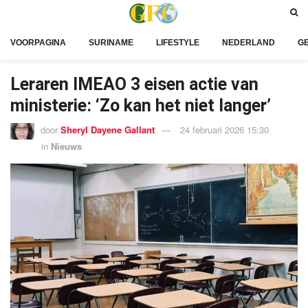
VOORPAGINA
SURINAME
LIFESTYLE
NEDERLAND
G
Leraren IMEAO 3 eisen actie van
ministerie: ‘Zo kan het niet langer’
door
Sheryl Dayene Gallant
24 februari 2026 15:30
in
Nieuws