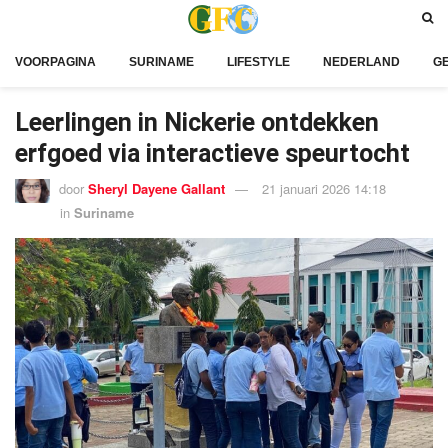
VOORPAGINA
SURINAME
LIFESTYLE
NEDERLAND
G
Leerlingen in Nickerie ontdekken
erfgoed via interactieve speurtocht
door
Sheryl Dayene Gallant
21 januari 2026 14:18
in
Suriname