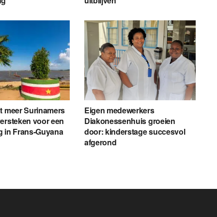
ng
uitblijven
at meer Surinamers
Eigen medewerkers
ersteken voor een
Diakonessenhuis groeien
g in Frans-Guyana
door: kinderstage succesvol
afgerond