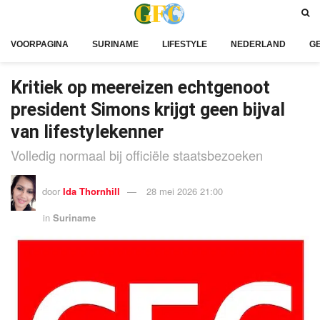
VOORPAGINA
SURINAME
LIFESTYLE
NEDERLAND
G
Kritiek op meereizen echtgenoot
president Simons krijgt geen bijval
van lifestylekenner
Volledig normaal bij officiële staatsbezoeken
door
Ida Thornhill
28 mei 2026 21:00
in
Suriname