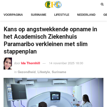
VOORPAGINA
SURINAME
LIFESTYLE
NEDERLAND
G
Kans op angstwekkende opname in
het Academisch Ziekenhuis
Paramaribo verkleinen met slim
stappenplan
door
Ida Thornhill
14 november 2025 18:00
in
Gezondheid
,
Lifestyle
,
Suriname