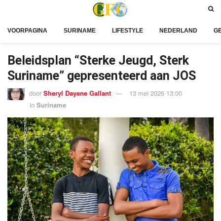
VOORPAGINA
SURINAME
LIFESTYLE
NEDERLAND
G
Beleidsplan “Sterke Jeugd, Sterk
Suriname” gepresenteerd aan JOS
door
Sheryl Dayene Gallant
13 mei 2026 13:00
in
Suriname