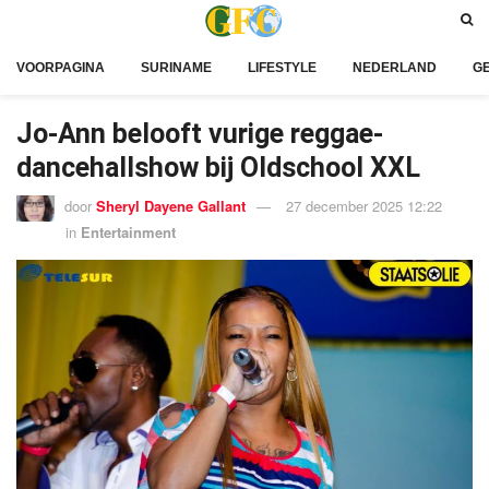
VOORPAGINA
SURINAME
LIFESTYLE
NEDERLAND
G
Jo-Ann belooft vurige reggae-
dancehallshow bij Oldschool XXL
door
Sheryl Dayene Gallant
27 december 2025 12:22
in
Entertainment