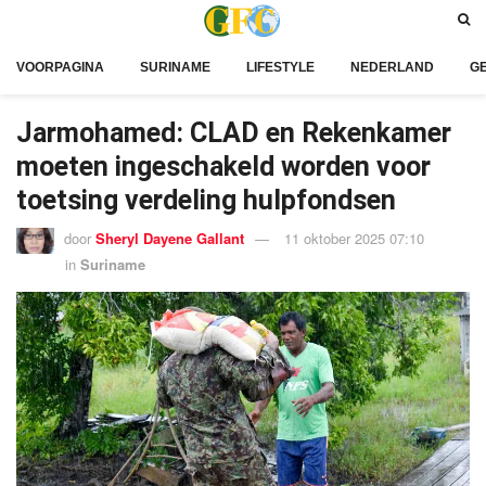
VOORPAGINA
SURINAME
LIFESTYLE
NEDERLAND
G
Jarmohamed: CLAD en Rekenkamer
moeten ingeschakeld worden voor
toetsing verdeling hulpfondsen
door
Sheryl Dayene Gallant
11 oktober 2025 07:10
in
Suriname