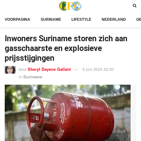
VOORPAGINA
SURINAME
LIFESTYLE
NEDERLAND
G
Inwoners Suriname storen zich aan
gasschaarste en explosieve
prijsstijgingen
door
Sheryl Dayene Gallant
5 juni 2024 22:00
in
Suriname