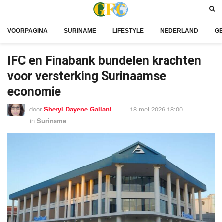
VOORPAGINA
SURINAME
LIFESTYLE
NEDERLAND
G
IFC en Finabank bundelen krachten
voor versterking Surinaamse
economie
door
Sheryl Dayene Gallant
18 mei 2026 18:00
in
Suriname