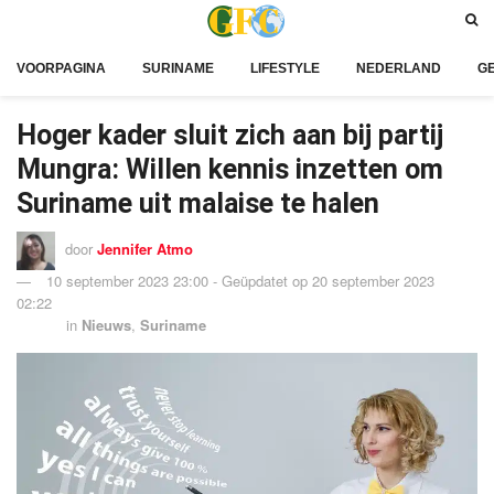
VOORPAGINA
SURINAME
LIFESTYLE
NEDERLAND
G
Hoger kader sluit zich aan bij partij
Mungra: Willen kennis inzetten om
Suriname uit malaise te halen
door
Jennifer Atmo
10 september 2023 23:00 - Geüpdatet op 20 september 2023
02:22
in
Nieuws
,
Suriname