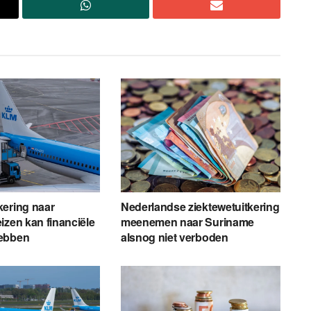
kering naar
Nederlandse ziektewetuitkering
izen kan financiële
meenemen naar Suriname
ebben
alsnog niet verboden