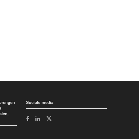
 brengen
Sociale media
e
sten,