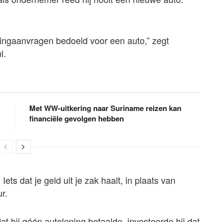
ningaanvragen bedoeld voor een auto,” zegt
l.
Met WW-uitkering naar Suriname reizen kan
financiële gevolgen hebben
ets dat je geld uit je zak haalt, in plaats van
r.
t hij géén autolening betaalde, investeerde hij dat