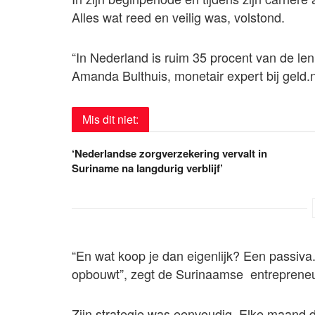
Alles wat reed en veilig was, volstond.
“In Nederland is ruim 35 procent van de le
Amanda Bulthuis, monetair expert bij geld.n
Mis dit niet:
‘Nederlandse zorgverzekering vervalt in
Suriname na langdurig verblijf’
“En wat koop je dan eigenlijk? Een passiva. I
opbouwt”, zegt de Surinaamse entrepreneu
Zijn strategie was eenvoudig. Elke maand da