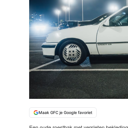
Maak GFC je Google favoriet
Een oude roestbak met versleten bekledin