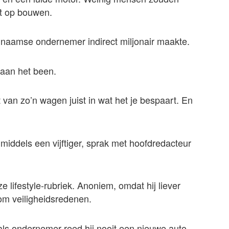
st op bouwen.
rinaamse ondernemer indirect miljonair maakte.
 aan het been.
van zo’n wagen juist in wat het je bespaart. En
ddels een vijftiger, sprak met hoofdredacteur
nze lifestyle-rubriek. Anoniem, omdat hij liever
 om veiligheidsredenen.
e als ondernemer reed hij nooit een nieuwe auto.