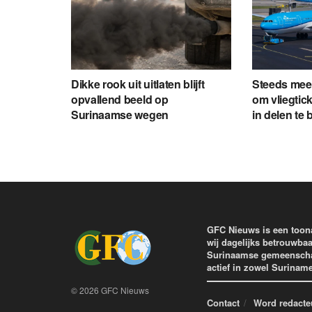
Dikke rook uit uitlaten blijft
Steeds mee
opvallend beeld op
om vliegtic
Surinaamse wegen
in delen te 
GFC Nieuws is een toon
wij dagelijks betrouwbaa
Surinaamse gemeenschap 
actief in zowel Surinam
© 2026 GFC Nieuws
Contact
Word redacte