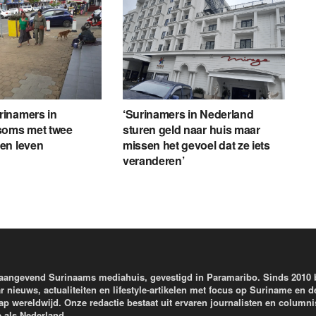
inamers in
‘Surinamers in Nederland
soms met twee
sturen geld naar huis maar
en leven
missen het gevoel dat ze iets
veranderen’
aangevend Surinaams mediahuis, gevestigd in Paramaribo. Sinds 2010
r nieuws, actualiteiten en lifestyle-artikelen met focus op Suriname en d
wereldwijd. Onze redactie bestaat uit ervaren journalisten en columni
e als Nederland.