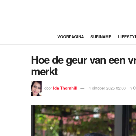
VOORPAGINA
SURINAME
LIFESTY
Hoe de geur van een v
merkt
door
Ida Thornhill
4 oktober 2025 02:00
in
C