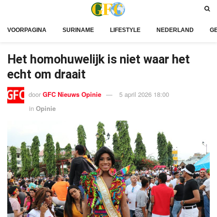
VOORPAGINA
SURINAME
LIFESTYLE
NEDERLAND
G
Het homohuwelijk is niet waar het
echt om draait
door
GFC Nieuws Opinie
5 april 2026 18:00
in
Opinie