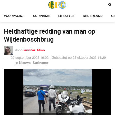
VOORPAGINA
SURINAME
LIFESTYLE
NEDERLAND
G
Heldhaftige redding van man op
Wijdenboschbrug
door
Jennifer Atmo
20 september 2023 16:02 - Geüpdatet op 23 oktober 2023 14:29
in
Nieuws
,
Suriname