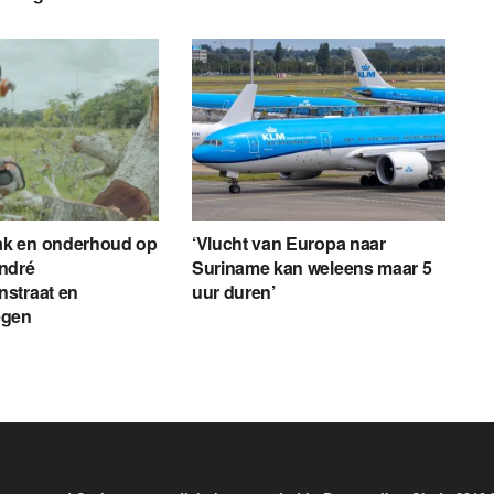
k en onderhoud op
‘Vlucht van Europa naar
ndré
Suriname kan weleens maar 5
straat en
uur duren’
egen