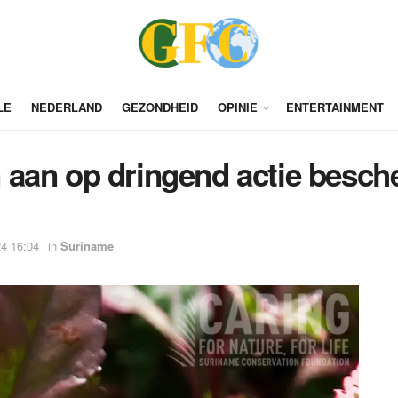
LE
NEDERLAND
GEZONDHEID
OPINIE
ENTERTAINMENT
 aan op dringend actie besc
4 16:04
in
Suriname