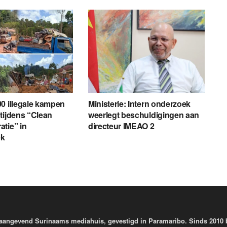
0 illegale kampen
Ministerie: Intern onderzoek
tijdens “Clean
weerlegt beschuldigingen aan
tie” in
directeur IMEAO 2
ek
aangevend Surinaams mediahuis, gevestigd in Paramaribo. Sinds 2010