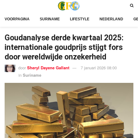
VOORPAGINA
SURINAME
LIFESTYLE
NEDERLAND
G
Goudanalyse derde kwartaal 2025:
internationale goudprijs stijgt fors
door wereldwijde onzekerheid
door
Sheryl Dayene Gallant
7 januari 2026 08:00
in
Suriname