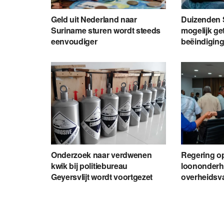
Geld uit Nederland naar
Duizenden 
Suriname sturen wordt steeds
mogelijk ge
eenvoudiger
beëindiging
Onderzoek naar verdwenen
Regering o
kwik bij politiebureau
loononderh
Geyersvlijt wordt voortgezet
overheids