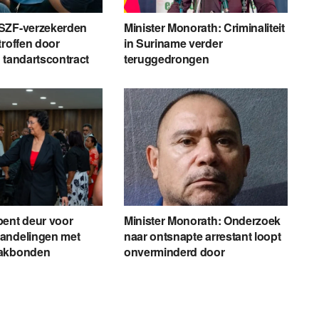
SZF-verzekerden
Minister Monorath: Criminaliteit
troffen door
in Suriname verder
 tandartscontract
teruggedrongen
pent deur voor
Minister Monorath: Onderzoek
andelingen met
naar ontsnapte arrestant loopt
vakbonden
onverminderd door