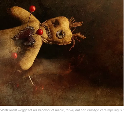
'Winti wordt weggezet als bijgeloof of magie, terwijl dat een ernstige versimpeling is.'