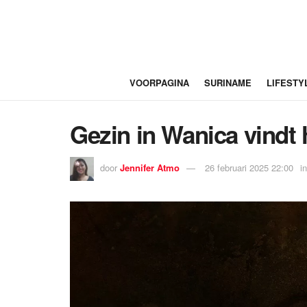
VOORPAGINA
SURINAME
LIFESTY
Gezin in Wanica vindt 
door
Jennifer Atmo
26 februari 2025 22:00
in