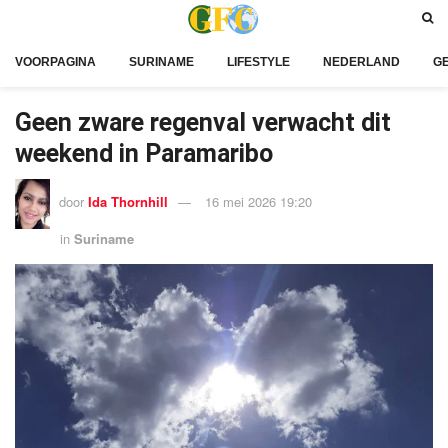
VOORPAGINA
SURINAME
LIFESTYLE
NEDERLAND
G
Geen zware regenval verwacht dit
weekend in Paramaribo
door
Ida Thornhill
16 mei 2026 19:20
in
Suriname