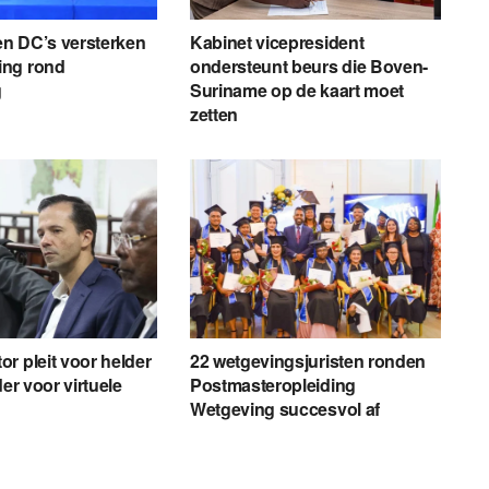
 en DC’s versterken
Kabinet vicepresident
ng rond
ondersteunt beurs die Boven-
g
Suriname op de kaart moet
zetten
r pleit voor helder
22 wetgevingsjuristen ronden
der voor virtuele
Postmasteropleiding
Wetgeving succesvol af