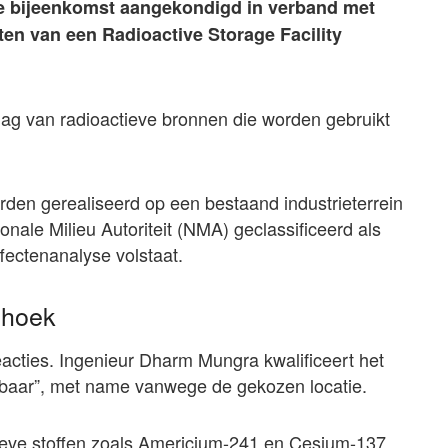
eke bijeenkomst aangekondigd in verband met
en van een Radioactive Storage Facility
opslag van radioactieve bronnen die worden gebruikt
rden gerealiseerd op een bestaand industrieterrein
ionale Milieu Autoriteit (NMA) geclassificeerd als
fectenanalyse volstaat.
e hoek
eacties. Ingenieur Dharm Mungra kwalificeert het
dbaar”, met name vanwege de gekozen locatie.
ieve stoffen zoals Americium-241 en Cesium-137