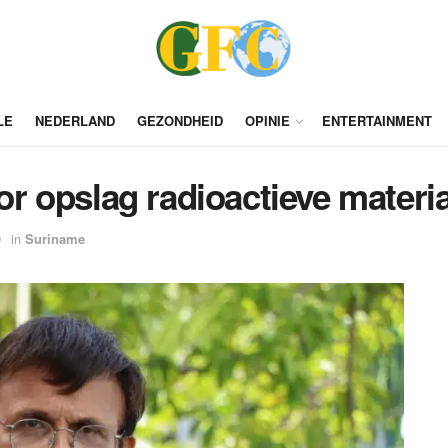
LE
NEDERLAND
GEZONDHEID
OPINIE
ENTERTAINMENT
oor opslag radioactieve materi
0
in
Suriname