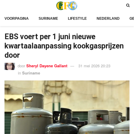
VOORPAGINA
SURINAME
LIFESTYLE
NEDERLAND
G
EBS voert per 1 juni nieuwe
kwartaalaanpassing kookgasprijzen
door
door
Sheryl Dayene Gallant
31 mei 2026 20:23
in
Suriname