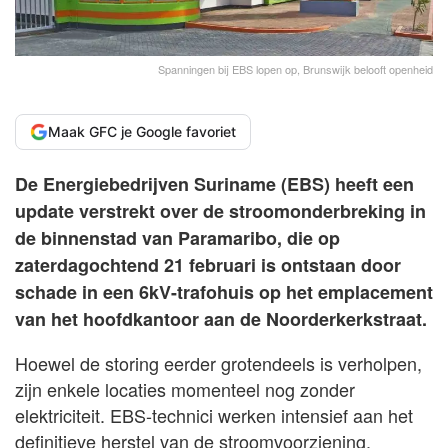
Spanningen bij EBS lopen op, Brunswijk belooft openheid
Maak GFC je Google favoriet
De Energiebedrijven Suriname (EBS) heeft een
update verstrekt over de stroomonderbreking in
de binnenstad van Paramaribo, die op
zaterdagochtend 21 februari is ontstaan door
schade in een 6kV-trafohuis op het emplacement
van het hoofdkantoor aan de Noorderkerkstraat.
Hoewel de storing eerder grotendeels is verholpen,
zijn enkele locaties momenteel nog zonder
elektriciteit. EBS-technici werken intensief aan het
definitieve herstel van de stroomvoorziening.