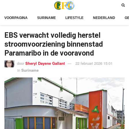
VOORPAGINA
SURINAME
LIFESTYLE
NEDERLAND
G
EBS verwacht volledig herstel
stroomvoorziening binnenstad
Paramaribo in de vooravond
door
Sheryl Dayene Gallant
22 februari 2026 15:01
in
Suriname