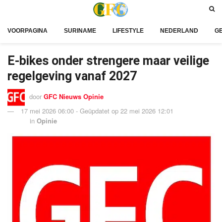
VOORPAGINA
SURINAME
LIFESTYLE
NEDERLAND
G
E-bikes onder strengere maar veilige
regelgeving vanaf 2027
door
GFC Nieuws Opinie
17 mei 2026 06:00 - Geüpdatet op 22 mei 2026 12:01
in
Opinie