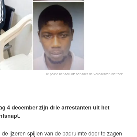
De politie benadrukt: benader de verdachten niet zelf.
 4 december zijn drie arrestanten uit het
ntsnapt.
de ijzeren spijlen van de badruimte door te zagen