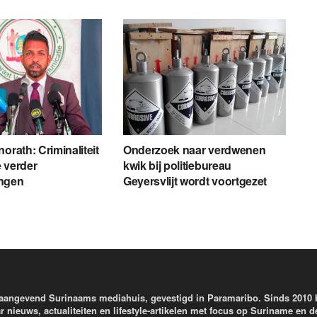
orath: Criminaliteit
Onderzoek naar verdwenen
 verder
kwik bij politiebureau
ngen
Geyersvlijt wordt voortgezet
aangevend Surinaams mediahuis, gevestigd in Paramaribo. Sinds 2010
r nieuws, actualiteiten en lifestyle-artikelen met focus op Suriname en d