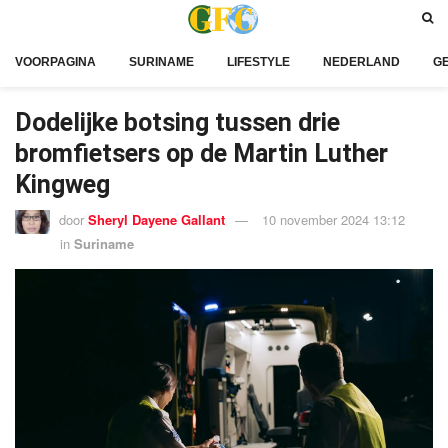
VOORPAGINA
SURINAME
LIFESTYLE
NEDERLAND
G
Dodelijke botsing tussen drie
bromfietsers op de Martin Luther
Kingweg
door
Sheryl Dayene Gallant
10 november 2024 13:12
in
Suriname